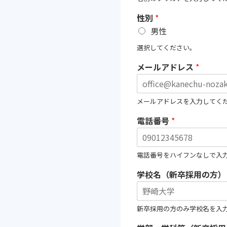
性別
*
男性
選択してください。
メールアドレス
*
メ
メールアドレスを入力してく
ー
ル
電話番号
*
ア
ド
レ
ス
電話番号をハイフンなしで入
学校名（新卒採用の方）
新卒採用の方のみ学校名を入