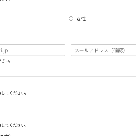
女性
メ
ださい。
ー
ル
ア
ド
レ
ス
を
力してください。
確
認
力してください。