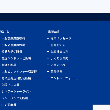
設備一覧
採用情報
大型高速度直線機
採用メッセージ
小型高速度直線機
会社を知る
超硬丸鋸切断機
先輩社員の声
高速バンドソー切断機
よくある質問
丸鋸切断機
応募の流れ
大型ビレットシャー切断機
募集情報
高精度高速自動切断機
エントリーフォーム
各種プレス機
レベラーシャーライン
シャーリング切断機
円筒研磨機