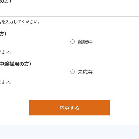
の方）
名を入力してください。
方）
離職中
ださい。
中途採用の方）
未応募
ださい。
応募する